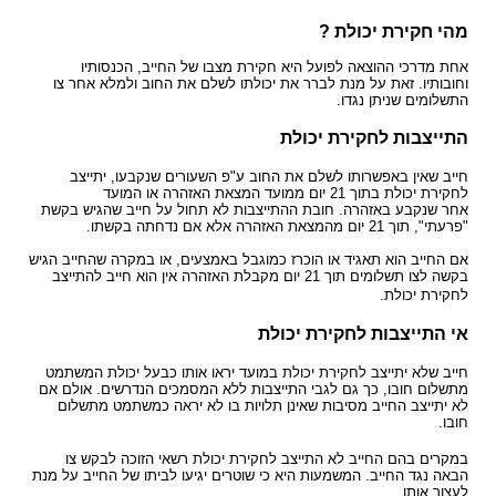
מהי חקירת יכולת ?
אחת מדרכי ההוצאה לפועל היא חקירת מצבו של החייב, הכנסותיו
וחובותיו. זאת על מנת לברר את יכולתו לשלם את החוב ולמלא אחר צו
התשלומים שניתן נגדו.
התייצבות לחקירת יכולת
חייב שאין באפשרותו לשלם את החוב ע"פ השעורים שנקבעו, יתייצב
לחקירת יכולת בתוך 21 יום ממועד המצאת האזהרה או המועד
אחר שנקבע באזהרה. חובת ההתייצבות לא תחול על חייב שהגיש בקשת
"פרעתי", תוך 21 יום מהמצאת האזהרה אלא אם נדחתה בקשתו.
אם החייב הוא תאגיד או הוכרז כמוגבל באמצעים, או במקרה שהחייב הגיש
בקשה לצו תשלומים תוך 21 יום מקבלת האזהרה אין הוא חייב להתייצב
לחקירת יכולת.
אי התייצבות לחקירת יכולת
חייב שלא יתייצב לחקירת יכולת במועד יראו אותו כבעל יכולת המשתמט
מתשלום חובו, כך גם לגבי התייצבות ללא המסמכים הנדרשים. אולם אם
לא יתייצב החייב מסיבות שאינן תלויות בו לא יראה כמשתמט מתשלום
חובו.
במקרים בהם החייב לא התייצב לחקירת יכולת רשאי הזוכה לבקש צו
הבאה נגד החייב. המשמעות היא כי שוטרים יגיעו לביתו של החייב על מנת
לעצור אותו.