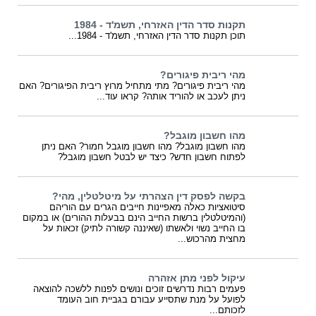
תקנות סדר הדין האזרחי, תשמ'ד - 1984
תוכן תקנות סדר הדין האזרחי, תשמ'ד - 1984...
מהי ריבית פיגורים?
מהי ריבית פיגורים? מתי מתחיל מרוץ ריבית הפיגורים? האם
ניתן לעכב או להוריד אותה? קראו עוד...
מהו חשבון מוגבל?
מהו חשבון מוגבל? מהו חשבון מוגבל חמור? האם ניתן
לפתוח חשבון חדש? כיצד יש לבטל חשבון מוגבל?
בקשה לפסק דין הצהרתי על מיטלטלין, מהי?
סיטואציות כאלה מאפיינות חייבים הגרים עם הוריהם
(והמיטלטלין ברשות החייב הינם בבעלות ההורים) או במקום
בו החייב נשוי ולאשתו (שאיננה קשורה לתיק) זכאות על
מחצית מהרכוש...
עיקול לפני מתן אזהרה
פעמים רבות נדרשים זוכים ונושים לפנות ללשכה להוצאה
לפועל על מנת שתסייע עבורם בגביית חוב העומד
לזכותם...