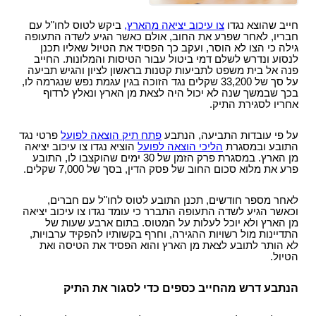
חייב שהוצא נגדו
צו עיכוב יציאה מהארץ,
ביקש לטוס לחו"ל עם
חבריו, לאחר שפרע את החוב, אולם כאשר הגיע לשדה התעופה
גילה כי הצו לא הוסר, ועקב כך הפסיד את הטיול שאליו תכנן
לנסוע ונדרש לשלם דמי ביטול עבור הטיסות והמלונות. החייב
פנה אל בית משפט לתביעות קטנות בראשון לציון והגיש תביעה
על סך של 33,200 שקלים נגד הזוכה בגין עגמת נפש שנגרמה לו,
בכך שבמשך שנה לא יכול היה לצאת מן הארץ ונאלץ לרדוף
אחריו לסגירת התיק.
על פי עובדות התביעה, הנתבע
פתח תיק הוצאה לפועל
פרטי נגד
התובע ובמסגרת
הליכי הוצאה לפועל
הוציא נגדו צו עיכוב יציאה
מן הארץ. במסגרת פרק הזמן של 30 ימים שהוקצבו לו, התובע
פרע את מלוא סכום החוב של פסק הדין, בסך של 7,000 שקלים.
לאחר מספר חודשים, תכנן התובע לטוס לחו"ל עם חברים,
וכאשר הגיע לשדה התעופה התברר כי עומד נגדו צו עיכוב יציאה
מן הארץ ולא יוכל לעלות על המטוס. בתום ארבע שעות של
התדיינות מול רשויות ההגירה, וחרף בקשותיו להפקיד ערבויות,
לא הותר לתובע לצאת מן הארץ והוא הפסיד את הטיסה ואת
הטיול.
הנתבע דרש מהחייב כספים כדי לסגור את התיק