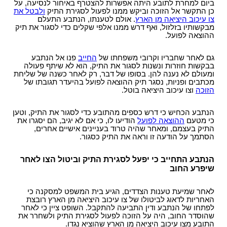
ביום למחרת לתובע היתה אפשרות להצטרף באיחור לנסיעה, על
כן התקשר אל הזוכה וביקש ממנו לפעול לסגירת התיק
ולבטל את
צו עיכוב היציאה מן הארץ
. אולם לטענתו, הנתבע התעלם
מבקשותיו בזלזול, ואף דרש ממנו אלפי שקלים כדי לסגור את תיק
ההוצאה לפועל.
גם לאחר שחבריו וקרובי משפחתו של
החייב
פנו אל הנתבע
בבקשות חוזרות ונשנות לסגור את התיק, הוא לא שיתף פעולה
ומעולם לא נענה להן. בסופו של דבר, רק לאחר כשנה של שליחת
מכתבים ופניות, נסגר תיק ההוצאה לפועל בהיעדר תגובתו של
הזוכה
וצו עיכוב היציאה בוטל.
הנתבע הכחיש כי דרש כספים מהתובע כדי לסגור את התיק, וטען
כי מטעם
ההוצאה לפועל
הודיעו לו, כי אם לא יגיב, הם יסגרו את
התיק בעצמם, ומאחר שהיה טרוד בעניינים אישיים אחרים,
הסתמך על הודעה זו וראה את התיק כסגור.
הנתבע התחייב כי יפעל לסגירת התיק וביטול הצו לאחר
שיפרע החוב
לאחר שמיעת טענות הצדדים, הגיע בית המשפט למסקנה כי
האחריות לדאוג לביטולו של צו עיכוב היציאה מן הארץ רובצת
לפתחו של הנתבע ודין התביעה להתקבל. השופט ציין כי לאחר
שהוסדר החוב, היה על הזוכה לפעול לסגירת התיק ולשחרר את
התובע מצו עיכוב היציאה מן הארץ שהוציא נגדו.