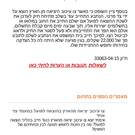
בנוסף ציין השופט כי כאשר צו עיכוב היציאה מן הארץ הוצא על
ידי צד פרטי, הנתבע התחייב עוד בשלב פתיחת תיק לעדכן את
לשכת ההוצאה לפועל אם ישלם החייב את החוב במלואו או
בתשלומים ישירות אליו, תוך שבעה ימים מיום קבלת התשלום,
אולם הוא הפר את התחייבותו ולא פעל לסגור את התיק ולדאוג
לביטול הצו. לפיכך חייב בית המשפט את הנתבע לשלם לתובע
סך של 22,000 שקלים, בגין פגיעה שלא היתה לה כל הצדקה
בחירותו וחופש ההתניידות שלו.
ת"ק 33063-04-15
לשאלות, תגובות או הערות לחץ/י כאן
מאמרים נוספים בתחום
צו עיכוב יציאה מהארץ בהוצאה לפועל במעמד צד
אחד
אימתי יוצא צו עיכוב יציאה מהארץ כנגד חייב בהליכי הוצאה
לפועל? מה בין הזכות לחופש תנועה לבין זכויותיהם של
הנושים?