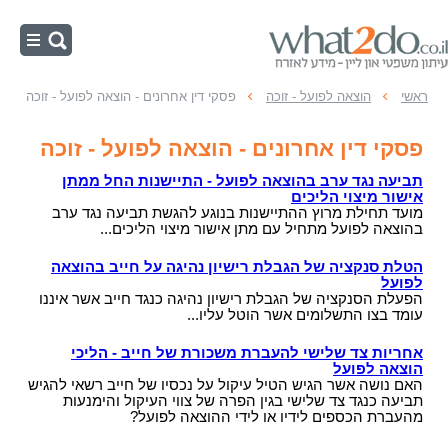
ראשי
ראשי
הוצאה לפועל - זוכה
פסקי דין אחרונים - הוצאה לפועל - זוכה
הוצאה לפועל - חייב
פסקי דין אחרונים - הוצאה לפועל - זוכה
הוצאה לפועל - זוכה
תביעה נגד ערב בהוצאה לפועל - התיישנות החל ממתן
אישור מיצוי הליכים
עיקולים
מועד תחילת מרוץ ההתיישנות בנוגע להגשת תביעה נגד ערב
בהוצאה לפועל מתחיל עם מתן אישור מיצוי הליכים...
הליכי הוצאה לפועל
הטלת סנקציה של הגבלת רישיון נהיגה על חייב בהוצאה
כינוס נכסים
לפועל
הפעלת הסנקציה של הגבלת רישיון נהיגה כנגד חייב אשר איננו
עומד בצו התשלומים אשר הוטל עליו...
אחריות צד שלישי להעברת משכורת של חייב - הליכי
הוצאה לפועל
האם נושה אשר הגיש הטיל עיקול על נכסיו של חייב רשאי להגיש
תביעה כנגד צד שלישי בגין הפרה של צווי העיקול והימנעות
מהעברת הכספים לידיו או לידי ההוצאה לפועל?