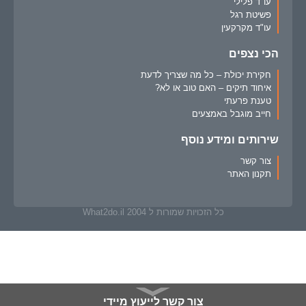
עו"ד פלילי
פשיטת רגל
עו"ד מקרקעין
הכי נצפים
חקירת יכולת – כל מה שצריך לדעת
איחוד תיקים – האם טוב או לא?
טענת פרעתי
חייב מוגבל באמצעים
שירותים ומידע נוסף
צור קשר
תקנון האתר
כל הזכויות שמורות ל What2do.il 2004
צור קשר לייעוץ מיידי