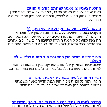
החלטה בעניין צו מאסר שנחתם קודם תיקון 29
האם יש להשאיר צו מאסר על כנו, למרות שהוא ניתן לפני תיקון
מספר 29 לחוק ההוצאה לפועל, ובמידה והיה ניתן אחרי, לא היה
ניתן כלל...
הוצאה לפועל - חלוקת תקבול זניח עפ תיקון 29
נתקבלו כספים, העולים על גובה החוב הפסוק של הזוכה או
הזוכים, לפי העניין, שנקטו הליכים לפי סעיף קטן (א), רשאי רשם
ההוצאה לפועל לזקוף את היתרה לחשבון החוב של זוכים אחרים
של החייב, ככל שישנם, בשיעור יחסי לגובה חובותיהם הפסוקים."
...
עיכוב יציאת תושב חוץ במסגרת חוב מזונות שלא שולם
מעולם
עיכוב יציאה מהארץ של תושב אמריקני בגין חוב מזונות, וזאת
למרות יכולת תיאורטית לפעול כנגדו בהליכים בארצות הברית...
תניית ויתור על סעד בעת פינוי מבית המגורים
היקף ויתור על זכויות מכוח חוק הגנת הדייר כאשר משכנתא
נרשמה לטובת בנק בעת רכישת דירה על ידי עולה חדש...
עתירה למתן צו למיצוי הליכים כנגד החייב בגין משכנתא
למרות העדר יכולת לפעול בתיק המימוש מעבר למכר, נותרת