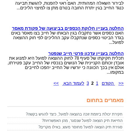
לבירור השאלה המהותית. האם ראוי להפנות, להגשת תביעה
כנגד החייב בגין יתרת החובה בטרם מתן צו למיצוי הליכים...
החלטה בעניין חלוקת הכספים בביצועה של פקודת מאסר
האם כספים אשר נתקבלו בגין הבאתו של חייב בצו מאסר באים
בגדר הביטוי כספים שנתקבלו עקב ההליכים לפי חוק ההוצאה
לפועל...
החלטה בעניין עדכון פרטי חייב שנפטר
תכלית חקיקתו של סעיף 78 לחוק ההוצאה לפועל היא למנוע את
אובדן זכותם הקניינית של הנושים בנכסיו של החייב עקב פטירתו,
אולם אין בכך הכוונה כי יורשיו של החייב יהפכו לחייבים
במקומו...
<<
הקודם
1
2
3
לעמוד הבא
>>
מאמרים בתחום
חקירת יכולת ביוזמת זוכה בהוצאה לפועל, כיצד להגיש בקשה?
החייאת תיק הוצאה לפועל שנסגר, מהן האפשרויות?
סגירת תיק הוצאה לפועל מחוסר מעש, באילו מקרים?