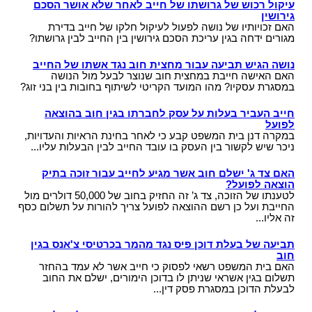
עיקול רכוש של גרושתו של חייב לאחר שלא אושר הסכם
גירושין
האם זכויותיו של נושה לפעול לעיקול חלקו של חייב בדירת
מגורים ידחה בגין עריכת הסכם גירושין בין החייב לבין גרושתו?
נושה הגיש תביעה עבור מחצית חוב נגד אשתו של החייב
האם האישה חייבת במחצית חוב שנוצר לבעל מול הנושה
במסגרת עסקיו? מהו המועד הקריטי לשיתוף בחובות בין בני זוג?
חייב העביר בעלות על עסק לחברתו בגין חוב בהוצאה
לפועל
במקרה דנן בית המשפט קבע כי לאחר בחינת הראיות והעדויות,
ניכר שיש לקשור בין העסק בו עובד החייב לבין הבעלות עליו...
האם צד ג' ישלם חוב אשר מגיע לחייב עבור זוכה בתיק
הוצאה לפועל?
לטענתו של הזוכה, צד ג’ זה החזיק בחוב של 50,000 דולרים מול
החייבת ועל כן רשם ההוצאה לפועל צריך להורות על תשלום כסף
זה אליו...
תביעה של בעלת דוכן פיס נגד מהמר בכרטיסי צ'אנס בגין
חוב
האם בית המשפט רשאי לפסוק כי חייב אשר לא עמד בהחזר
תשלום בגין אשראי שניתן לו בדוכן הימורים, ישלם את החוב
לבעלת הדוכן במסגרת פסק דין...