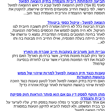
תביעה להפחתת ריבית והצמדה בתיק הוצאה לפועל
סעיף 81 א(ד) לחוק ההוצאה לפעל קובע כי ראש ההוצאה לפועל
רשאי, לפי בקשת החייב ומטעמים מיוחדים שירשמו, להקטין את
תוספת הפרשי ההצמדה והריבית העומדת כנגד חוב...
הוצאה לפועל - עיקול כספי ביטוח?
חברת הביטוח כלל לא הייתה אמורה ליתן תשובה חיובית לצו
העיקול, ולא היה מקום לממש את הכספים בפוליסה הנטענת.
לאחר בחינת המוטבים בפנסיה המדוברת, נמצא כי גרושתו של
החייב הייתה בעלת הפנסיה, ואילו החייב היה מבוטח בה ותו
לא...
גביית חוב מערבים בעקבות חייב שברח מן הארץ
כיצד ניתן לגבות מזונות מחייב, אשר ברח מן הארץ? האם ניתן
לגבות את דמי המזונות מחבריו אשר ערבו לחזרתו בנסיעה
קודמת?
טענות כנגד תיק הוצאה לפועל למרות שיהוי של ממש
בהגשת התנגדות
האם חייבת בתיק הוצאה לפועל תוכל לטעון טענות כנגד הזוכה
למרות שיהוי בהגשת התנגדות לאחר קבלת אזהרה כדין?
מתן תוקף לפסק דין גם אם הוא סותר הוראות חוק פסיקת
ריבית והצמדה
אם אחד הצדדים סבור כי נפלה טעות בפסק הדין, עליו לערער על
כך בבית המשפט, ולא לנסות להביא לתיקון הטעות במסגרת
הליכי הוצאה לפועל...