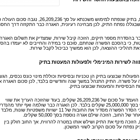
לטענת הפרקליטות, בתיק שנפתח למימוש משכנתא על סך 26,209,236, נגבה סכום העו
בגללו נפתח התיק, לכן מבחינה רעיונית, האגרה כבר התקזזה דרך החסר
בר בהסדרת מספר תיקים, הזוכה קיבל שירות, שמצדיק את תשלום האגרה.
ות, כי בהסכם הפשרה שנחתם, סוכם כי במידה והחייבים לא יעמדו בהסד
ת תהליכי ההוצאה, לכן הוא ממשיך כביכול לקבל שירות.
וה לשירות המינימלי ולפעולות המעטות בתיק
הפעולות שבוצעו בתיק הן טכניות ובסיסיות וכוללת מינוי כונס נכסים, הגש
ה על פשרה. התיק התנהל במשך שנה וחודשיים בלבד, לכן סכום האגרה אי
ת הבסיסיות והמעטות שבוצעו בתיק.
הזוכה טען כי התיק הועמד על סכום של 26,209,236 שקלים, בעוד שהזוכה העריך את שווי
המימוש המקסימלי בסך 25,000,000 שקלים בלבד. לכן האגרה כבר שולמה ואף יותר מהנדר
עוד הוסיף הזוכה, כי הסדר הפשרה מסדיר את החובות של 11 ישויות משפטיות שונות, מלבד
של החוב, הזוכה שילם אגרה נוספת בסך 50,000 שקלים.
הזוכה מינף את התיק ושילש אותו במטרה להרוויח, אך החוב חולק בין
ק נפתח על סכום הקרוב לשווי המשכון.