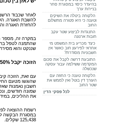
יש לאזן בין סכום
בהיעדר כיסוי במסגרת סחר
בניירות ערך
לאחר שכבוד הרשמת
הלקוחה ביטלה את השיקים
להשבת האגרה. השא
וטענה כי היא פטורה מתשלום
להחזרת האגרה וה
החוב
התנגדות לביצוע שטר עקב
חובות ארנונה
במקרה זה, מספר הפ
כיצד מכריע בית המשפט מי
שהתמנה לטפל בתיק
אחראי לפירעון חוב כאשר אין
שננקט והוא מסירת
חשבוניות מסודרת?
התובעת דרשה לקבל את סכום
הזוכה יקבל 50% מהסכום הכולל של האגרה לאחר סגירת התיק
המקדמה ששילמה עבור עסקה
שנכשלה
הלקוחה טענה כי החוזה עם
עם זאת, הזוכה קיב
העורך דין בוטל ואין לממש את
שהוגשו מטעם החייב
שטר החוב
חשבון נאמנות שאלי
שמונה חודשים, ונ
לכל פסקי הדין
את ההליכים, במידה
רשמת ההוצאה לפועל
במסגרת הבקשה להח
125,438 שקלים.