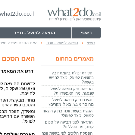
hat2do.co.il
ראשי
הוצאה לפועל - חייב
ראשי
הוצאה לפועל - זוכה
האם הסכם פשרה מצדי
האם הסכם פ
מאמרים בתחום
דרגו את המאמר
חקירת יכולת ביוזמת זוכה
בהוצאה לפועל, כיצד להגיש
בקשה?
לרשמת ההוצאה לפ
250,876 שקל
החייאת תיק הוצאה לפועל
שנסגר, מהן האפשרויות?
לחייבת.
סגירת תיק הוצאה לפועל
מחד, מבקשת הפרק
מחוסר מעש, באילו מקרים?
והסכם פשרה אינו 
הגשת בקשת זוכה בתיק הוצאה
ומאידך, הזוכה מב
לפועל, כיצד לפעול?
הפשרה עם החייבת,
לפועל.
התראה לפני תביעה על סכום
קצוב, מה הכללים?
הפסקת הליכים לפי בקשת זוכה
האגרה שולמה לז