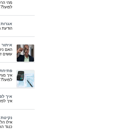
מהי הרפ
לפועל? 
אגרות 
הודעת הה
איתור 
האם נית
עושים ז
פתיחת 
איך מגי
לפועל?
איך לפ
איך לפת
נקיטת 
אילו הל
כנגד הח