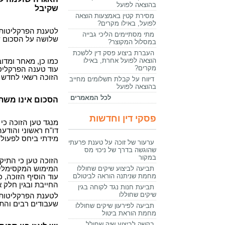
בהוצאה לפועל
שקיבל
מסירת קטין באמצעות הוצאה
לפועל, באילו מקרים?
מתי מסתיימים הליכי גבייה
שלושה על הסכום ש
במסלול המקוצר?
העברת ביצוע פסק דין ללשכת
הוצאה לפועל אחרת, באילו
כמו כן, מאחר ומדו
מקרים?
עוד טענה הפרקליט
הזוכה רשאי לחדש א
דיווח על קבלת תשלומים מחייב
בהוצאה לפועל
לכל המאמרים
הסכום אינו משתו
פסקי דין וחדשות
מנגד טען הזוכה כי 
דו"ח ראשוני והודע
מידתי ביחס לפעולו
ערעור של זוכה על טענת פרעתי
שהוגשה בדרך של ניכוי מס
במקור
תביעה לביצוע שיקים שחוללו
מחמת שניתנה הוראה לביטולם
החייבת ובגין חלק אחר 
תביעת חנות נגד לקוחה בגין
שיקים שחוללו
לטענת הפרקליטות, 
שעבודים רבים והתי
תביעה לפירעון שיקים שחוללו
מחמת הוראת ביטול
בקשה לביצוע שיק שחולל