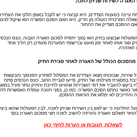
 האגרה לשירות שניתן לזוכה
 עיינה בטענות הצדדים, היא קבעה כי יש לקבל באופן חלקי את העתירה
לה המרכזית העולה מן הדיון, היא האם הסכם הפשרה הוא שיקול לגיטי
אם ההסכם מצדיק את ההחזר.
עולות שבוצעו בתיק הוא נמוך יחסית לסכום האגרה הגבוה. כונס הנכסי
 סגר אותו לאחר זמן מועט וברישומי המערכת מעודכן רק הליך אחד
 האזהרה.
ל שירות, שבזכותו מצאו הצדדים את המסלול לפתרון הסכסוך והבקשות
ת במסגרת פעילותו של התיק, סייעו לגביית החוב. כונס הנכסים פתח
ו ביקש להעביר את דמי השכירות שהגיעו לחייבת והתיק נותר פעיל במשך
סגר כאשר נחתם הסכם הפשרה. כמו כן, בפני הזוכה עומדת האפשרות לח
 והחייבים לא ימלאו את הוראות ההסכם.
 החליטה כי יש לאזן בין השירות שניתן לזוכה, לבין הפעולות שהוא ביצע
זר תשלום האגרה והורתה להשיב לזוכה חצי מסכום האגרה בסך
לשאלות, תגובות או הערות לחץ/י כאן