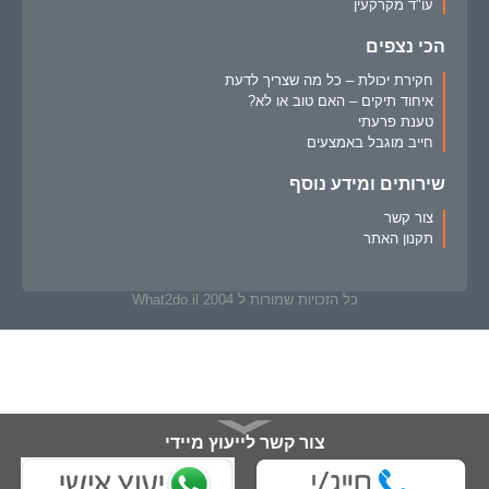
עו"ד מקרקעין
הכי נצפים
חקירת יכולת – כל מה שצריך לדעת
איחוד תיקים – האם טוב או לא?
טענת פרעתי
חייב מוגבל באמצעים
שירותים ומידע נוסף
צור קשר
תקנון האתר
כל הזכויות שמורות ל What2do.il 2004
צור קשר לייעוץ מיידי