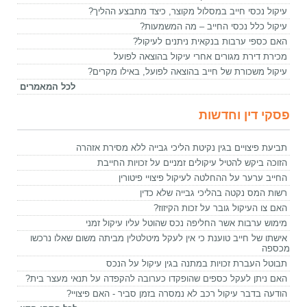
עיקול נכסי חייב במסלול מקוצר, כיצד מתבצע ההליך?
עיקול כלל נכסי החייב – מה המשמעות?
האם כספי ערבות בנקאית ניתנים לעיקול?
מכירת דירת מגורים אחרי עיקול בהוצאה לפועל
עיקול משכורת של חייב בהוצאה לפועל, באילו מקרים?
לכל המאמרים
פסקי דין וחדשות
תביעת פיצויים בגין נקיטת הליכי גבייה ללא מסירת אזהרה
הזוכה ביקש להטיל עיקולים זמניים על זכויות החייבת
החייב ערער על ההחלטה לעיקול פיצויי פיטורין
רשות המס נקטה בהליכי גבייה שלא כדין
האם צו העיקול גובר על זכות הקיזוז?
מימוש ערבות אשר החליפה נכס שהוטל עליו עיקול זמני
אישתו של חייב טוענת כי אין לעקל מיטלטלין מביתה משום שאלו נרכשו
מכספה
תבוטל העברת זכויות במתנה בגין עיקול על הנכס
האם ניתן לעקל כספים שהופקדו כערובה להקפדה על תנאי מעצר בית?
הודעה בדבר עיקול רכב לא נמסרה בזמן סביר - האם פיצויי?