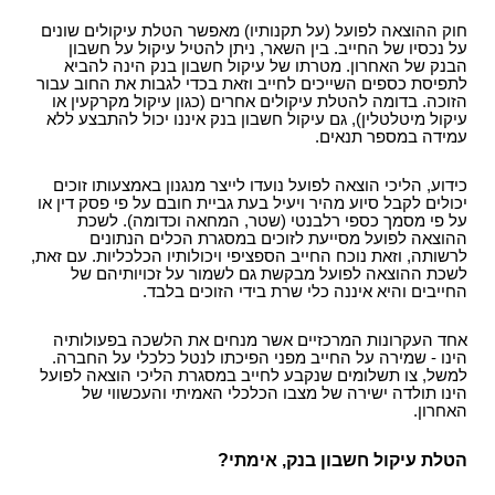
חוק ההוצאה לפועל (על תקנותיו) מאפשר הטלת עיקולים שונים
על נכסיו של החייב. בין השאר, ניתן להטיל עיקול על חשבון
הבנק של האחרון. מטרתו של עיקול חשבון בנק הינה להביא
לתפיסת כספים השייכים לחייב וזאת בכדי לגבות את החוב עבור
הזוכה. בדומה להטלת עיקולים אחרים (כגון עיקול מקרקעין או
עיקול מיטלטלין), גם עיקול חשבון בנק איננו יכול להתבצע ללא
עמידה במספר תנאים.
כידוע, הליכי הוצאה לפועל נועדו לייצר מנגנון באמצעותו זוכים
יכולים לקבל סיוע מהיר ויעיל בעת גביית חובם על פי פסק דין או
על פי מסמך כספי רלבנטי (שטר, המחאה וכדומה). לשכת
ההוצאה לפועל מסייעת לזוכים במסגרת הכלים הנתונים
לרשותה, וזאת נוכח החייב הספציפי ויכולותיו הכלכליות. עם זאת,
לשכת ההוצאה לפועל מבקשת גם לשמור על זכויותיהם של
החייבים והיא איננה כלי שרת בידי הזוכים בלבד.
אחד העקרונות המרכזיים אשר מנחים את הלשכה בפעולותיה
הינו - שמירה על החייב מפני הפיכתו לנטל כלכלי על החברה.
למשל, צו תשלומים שנקבע לחייב במסגרת הליכי הוצאה לפועל
הינו תולדה ישירה של מצבו הכלכלי האמיתי והעכשווי של
האחרון.
הטלת עיקול חשבון בנק, אימתי?