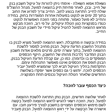
נשאלת אפוא השאלה - אימתי ניתן להורות על עיקול חשבון בנק
של חייב. ובכן, לאחר פתיחת תיק בהוצאה לפועל, מנהל ההוצל"פ
שולח לחייב התראה בנוגע לחוב. החייב צריך לפרוע את החוב
בתוך 20 ימים או לנקוט בפעולות אחרות המוגדרות בחוק. במידה
והחייב לא פועל כאמור, פתוחה בפני הזוכה האפשרות לנקוט
כנגדו בסנקציות כגון הטלת עיקולים. על פי רוב, הזוכה מבקש
מראש ההוצאה לפועל להטיל עיקול מיידי על חשבון הבנק של
החייב.
במידה ובקשה זו מתקבלת, ראש ההוצאה לפועל מוציא לבנק בו
מתנהל החשבון הודעת עיקול. הבנק מחויב למסור ללשכת
ההוצאה לפועל, בתוך עשרה ימים, פרטים מלאים אודות חשבון
הבנק המדובר (לרבות מהותו של החשבון, היקף הכספים
המופקדים בו וכדומה). כמו כן, עם קבלת הודעת העיקול בבנק,
הבנק תופס את הכספים ואיננו מאפשר התנהלות עימם.
התקדמות בהליך העיקול תביא לכך שהמוציא לפועל יעביר
הכספים לזוכה. יודגש כי גם כספים אשר יופקדו בשלושת
החודשים שלאחר הטלת העיקול נכנסים תחת הסנקציה.
כיצד הכסף עובר לזוכה?
לאחר שלושה חודשים, הבנק נותן התראה ללשכת ההוצאה
לפועל. כעת, הזוכה רשאי להגיש לראש ההוצאה לפועל בקשה
לשם מימוש הכספים המצויים בחשבון לצורך פירעון חובו. עם
אישורה של הבקשה על ידי ראש ההוצאה לפועל, הבנק מעביר