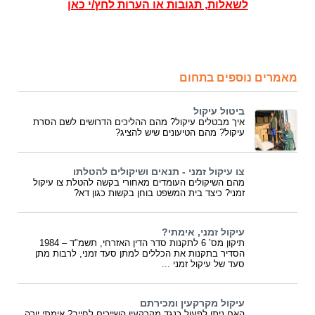
לשאלות, תגובות או הערות לחץ/י כאן
מאמרים נוספים בתחום
ביטול עיקול
איך מבטלים עיקול? מהם ההליכים הדרושים לשם הסרת
עיקול? מהם הטיעונים שיש להציג?
צו עיקול זמני - תנאים ושיקולים להטלתו
מהם השיקולים העומדים מאחורי בקשה להטלת צו עיקול
זמני? כיצד בית המשפט בוחן בקשות כגון דא?
עיקול זמני, אימתי?
תיקון מס’ 6 לתקנות סדר הדין האזרחי, תשמ"ד – 1984
הסדיר בתקנות את הכללים למתן סעד זמני, לרבות מתן
סעד של עיקול זמני ...
עיקול מקרקעין ומכירתם
האם ניתן לפעול כנגד מקרקעין השייכים לחייב? אימתי יורה