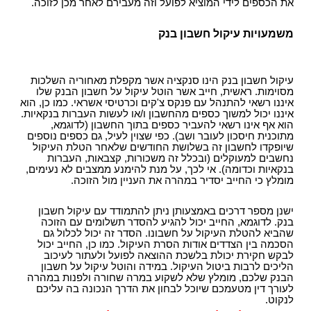
את הכספים לידי המוציא לפועל וזה מעבירם לאחר מכן לזוכה.
משמעויות עיקול חשבון בנק
עיקול חשבון בנק הינו סנקציה אשר מקפלת מאחוריה השלכות
מסוימות. ראשית, חייב אשר הוטל עיקול על חשבון הבנק שלו
איננו רשאי להתנהל עם פנקס צ'קים וכרטיסי אשראי. כמו כן, הוא
איננו יכול למשוך כספים מהחשבון ו/או לעשות העברות בנקאיות.
הוא אף אינו רשאי להעביר כספים בתוך החשבון (לדוגמא,
מתוכנית חיסכון לעובר ושב). כפי שצוין לעיל, גם כספים נוספים
שיופקדו לחשבון זה בשלושת החודשים שלאחר הטלת העיקול
נחשבים למעוקלים (ובכלל זה משכורות, קצבאות, העברות
בנקאיות וכדומה). אי לכך, על מנת להימנע ממצבים לא נעימים,
מומלץ כי החייב יסדיר במהרה את העניין מול הזוכה.
ישנן מספר דרכים באמצעותן ניתן להתמודד עם עיקול חשבון
בנק. לדוגמא, החייב יכול להגיע להסדר תשלומים עם הזוכה
שהביא להטלת העיקול על חשבונו. הסדר זה יכול לכלול גם
הסכמה בין הצדדים אודות הסרת העיקול. כמו כן, החייב יכול
לבקש חקירת יכולת בלשכת ההוצאה לפועל ולעתור לעיכוב
הליכים לרבות ביטול העיקול. במידה והוטל עיקול על חשבון
הבנק שלכם, מומלץ שלא לשקוע במרה שחורה ולפנות במהרה
לעורך דין מטעמכם שיוכל לבחון את הדרך הנכונה בה עליכם
לנקוט.