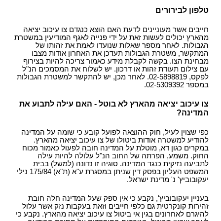
טלפון לבירורים
חייבים אשר מעוניינים לדעת האם הוצא כנגדם צו עיכוב יציאה
מהארץ יכולים לעשות זאת על ידי פנייה לאגף המודיעין במשטרת
הגבולות. לאחר מספר שאלות שנועדו לאמת את זהותו של
המתקשר, משטרת הגבולות תעדכן את האחרון אודות מצבו
מבחינת הצו. בקשה לקבלת מידע כאמור צריכה להיות בצירוף
עם צילום תעודת זהות או דרכון. יש לשלוח את המסמכים הנ"ל
לפקס, 02-5898819. לאחר מכן, יש להתקשר למשטרת הגבולות
במספר 02-5309392.
צו עיכוב יציאה מהארץ לא בוטל - האם עילה לתבוע את
המדינה?
כפי שצוין לעיל, חוק ההוצאה לפועל קובע כי שומה על המדינה
להודיע למשטרה אודות ביטולו של צו עיכוב יציאה מהארץ.
במקרים כגון דא, מוטלת על המדינה חובה לפעול כאמור מכוח
החוק. משמע, הפרתה של החוב הנ"ל עלולה להיות עילה
לתביעה נזיקית כנגד המדינה. סוגיה זו נדונה (למשל) בבית
המשפט העליון בפסק דין שניתן במסגרת ע"א (ת"א) 175/84 נילי
יעקובוביץ' נ' מדינת ישראל.
בעניין יעקובוביץ', נקבע כי אין ספק שעל המדינה חלה חובת
זהירות קונקרטית גם כלפי חייבים וזאת בעקבות נזק אשר עלול
להיגרם לאחרונים בגין אי ביטול צו עיכוב יציאה מהארץ. נקבע כי