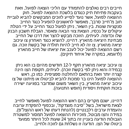
חייבים רבים נאלצים להתמודד עם הליכי הוצאה לפועל, וזאת
בעקבות פתיחת תיק כנגדם בלשכת ההוצאה לפועל. חוק
ההוצאה לפועל, אשר נועד לסייע לזוכים המבקשים להביא לגביית
חוב מ"חייב סרבן", מאפשר לראשונים להפעיל כנגד החייב
סנקציות שונות. בין השאר, ניתן לפעול כנגד החייב על ידי הטלת
עיקולים על נכסיו, הוצאת צווי הבאה ומאסר, הגבלת חשבון הבנק
שלו וכדומה. לעיתים, הזוכה מבקש להצר את דרכו של החייב
מבחינת היציאה מהארץ. דהיינו, להוציא כנגד האחרון צו עיכוב
יציאה מהארץ. צו זה לא חייב להיות תולדה של בקשת זוכה. גם
רשם ההוצאה לפועל יכול לעכב את יציאתו של חייב מהארץ
(לדוגמא, במקרה של איחוד תיקים).
צו עיכוב יציאה מהארץ תקף ל-12 חודשים מהיום בו הוא ניתן
(במידה והוא ניתן לפי בקשת זוכה). לעיתים, תקופת הצו הינה
קצרה יותר וזאת בהתאם להחלטה ספציפית. כמו כן, ראש
ההוצאה לפועל הינו בר סמכות להביא לביטולו או מיתונו של צו
עיכוב יציאה מהארץ, בין השאר משום שמדובר בפגיעה ישירה
בזכות חוקתית ויסודית (חופש התנועה).
דהיינו, ישנם מקרים בהם ראש ההוצאה לפועל מאפשר לחייב
לצאת מישראל, בשל "סיבה מוצדקת", ובכפוף להפקדת ערובה
והעמדת ערבים רלבנטיים (להנחת דעתו של ראש ההוצל"פ).
במידה והצו מבוטל, מזכירות ההוצאה לפועל תמסור למשטרת
הגבולות הודעה בעניין זה בתוך 24 שעות לכל היותר ממועד
ביטולו של הצו. הודעה זו נשלחת גם לזוכה ולחייב.