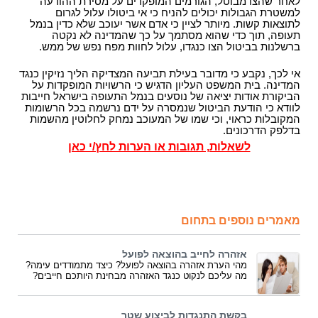
לאחר שהצו מבוטל, הגורמים המופקדים על מסירת ההודעה
למשטרת הגבולות יכולים להניח כי אי ביטולו עלול לגרום
לתוצאות קשות. מיותר לציין כי אדם אשר יעוכב שלא כדין בנמל
תעופה, תוך כדי שהוא מסתמך על כך שהמדינה לא נקטה
ברשלנות בביטול הצו כנגדו, עלול לחוות מפח נפש של ממש.
אי לכך, נקבע כי מדובר בעילת תביעה המצדיקה הליך נזיקין כנגד
המדינה. בית המשפט העליון הדגיש כי הרשויות המופקדות על
הביקורת אודות יציאה של נוסעים בנמל התעופה בישראל חייבות
לוודא כי הודעת הביטול שנמסרה על ידם נרשמה בכל הרשומות
המקובלות כראוי, וכי שמו של המעוכב נמחק לחלוטין מהשמות
בדלפק הדרכונים.
לשאלות, תגובות או הערות לחץ/י כאן
מאמרים נוספים בתחום
אזהרה לחייב בהוצאה לפועל
מהי הערת אזהרה בהוצאה לפועל? כיצד מתמודדים עימה?
מה עליכם לנקוט כנגד האזהרה מבחינת היותכם חייבים?
בקשת התנגדות לביצוע שטר