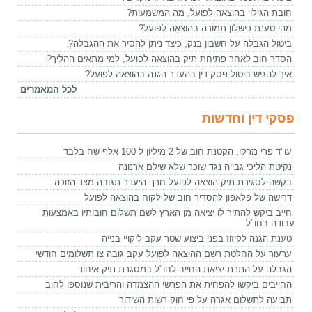
חובת הגילוי בהוצאה לפועל, מה המשמעות?
מהי טענת כישלון תמורה בהוצאה לפועל?
ביטול הגבלה על חשבון בנק, כיצד ניתן להסיר את ההגבלה?
הסדר חוב לאחר פתיחת תיק בהוצאה לפועל, למי מתאים ההליך?
איך להגיש ביטול פסק דין בהעדר הגנה בהוצאה לפועל?
לכל המאמרים
פסקי דין וחדשות
עו"ד פרי מרקו, הקטנת חוב של 2 מיליון ל 100 אלף שח בלבד
נקיטת הליכי גבייה נגד שוכר שלא שילם ארנונה
בקשה לסגירת תיק הוצאה לפועל חרף היעדר תגובה מצד הזוכה
דרישה של פלאפון להסדיר חוב של לקוח בהוצאה לפועל
חייב ביקש להתיר לו יציאה מן הארץ לשם תשלום חובותיו באמצעות
עבודה בחו"ל
טענת הגנה לקיזוז בפני ביצוע שטר עקב ליקויי בנייה
ערעור על החלטת רשם ההוצאה לפועל עקב גובה צו תשלומים חודשי
הגבלה על התרת יציאת החייב לחו"ל במסגרת תיק איחוד
החייבים ביקשו להפחית את הפרשי ההצמדה והריבית שנוספו לחוב
תביעה לתשלום אגרה על פי חוק רשות השידור