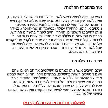
איך מתקבלת החלטה?
ראש ההוצאה לפועל רשאי לאשר או לדחות בקשה לצו תשלומים,
וזאת לאחר עיון ובדיקה של המסמכים שצורפו לה. כמו כן, ראש
ההוצאה לפועל רשאי לדרוש מהחייב להציג בפניו מסמכים
נוספים או לזמנו לחקירת יכולת (במעמד הנושה-הזוכה). במידה
וניתן לחייב צו תשלומים, האחרון חייב לעמוד בתשלום החודשי.
הפרת צו התשלומים עלולה לגרור סנקציות שונות כנגד החייב
לרבות עיקולים ומאסרים. במידה והזוכה מסכים לקבל את בקשתו
של החייב, הוא מעביר את ההסכמה לראש ההוצאה לפועל וזה
יוכל לאשר אותה או לדחותה. הסכמה כגון דא, לאחר אישורה,
דינה כדין צו תשלומים.
שינוי צו תשלומים
ישנם חייבים אשר ניתן כנגדם צו תשלומים אך הם רואים שהם
אינם מסוגלים לשאת בתשלום. במקרים אלה, החייב רשאי לבקש
מראש ההוצאה לפועל לשנות את צו התשלומים. החוק קובע כי
במידה וחל שינוי ביכולתו של החייב לשאת בתשלומים, שומה
עליו להודיע על כך לרשם ההוצאה לפועל "בהקדם האפשרי".
רשם ההוצאה לפועל רשאי לאשר את הבקשה וזאת כאשר מדובר
בשינוי של מה בכך.
לשאלות, תגובות או הערות לחץ/י כאן