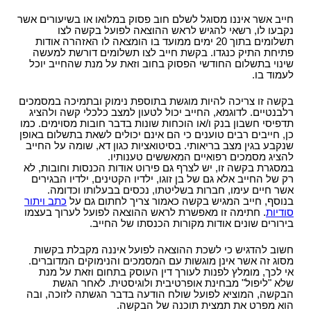
חייב אשר איננו מסוגל לשלם חוב פסוק במלואו או בשיעורים אשר
נקבעו לו, רשאי להגיש לראש ההוצאה לפועל בקשה לצו
תשלומים בתוך 20 ימים ממועד בו הומצאה לו האזהרה אודות
פתיחת התיק כנגדו. בקשת חייב לצו תשלומים דורשת למעשה
שינוי בתשלום החודשי הפסוק בחוב וזאת על מנת שהחייב יוכל
לעמוד בו.
בקשה זו צריכה להיות מוגשת בתוספת נימוק ובתמיכה במסמכים
רלבנטיים. לדוגמא, החייב יכול לטעון למצב כלכלי קשה ולהציג
תדפיסי חשבון בנק ו/או הוכחות שונות בדבר חובות מסוימים. כמו
כן, חייבים רבים טוענים כי הם אינם יכולים לשאת בתשלום באופן
שנקבע בגין מצב בריאותי. בסיטואציות כגון דא, שומה על החייב
להציג מסמכים רפואיים המאששים טענותיו.
במסגרת בקשה זו, יש לצרף גם פירוט אודות הכנסות וחובות, לא
רק של החייב אלא גם של בן זוגו, ילדיו הקטינים, ילדיו הבגירים
אשר חיים עימו, חברות בשליטתו, נכסים בבעלותו וכדומה.
בנוסף, חייב המגיש בקשה כאמור צריך לחתום גם על
כתב ויתור
סודיות
. חתימה זו מאפשרת לראש ההוצאה לפועל לערוך בעצמו
בירורים שונים אודות מקורות הכנסתו של החייב.
חשוב להדגיש כי לשכת ההוצאה לפועל איננה מקבלת בקשות
מסוג זה אשר אינן מוגשות עם המסמכים והנימוקים המדוברים.
אי לכך, מומלץ לפנות לעורך דין העוסק בתחום וזאת על מנת
שלא "ליפול" מבחינת אופרטיבית ולוגיסטית. לאחר הגשת
הבקשה, המוציא לפועל שולח הודעה בדבר הגשתה לזוכה, ובה
הוא מפרט את תמצית תוכנה של הבקשה.