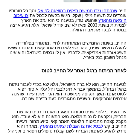
חייב
שנפתחו נגדו חמישה תיקים בהוצאה לפועל
, וסך כל חובותיו
עומדים על תשעה מיליון שקל, הגיש בקשה לבטל את
צו עיכוב
היציאה מהארץ
שהוגש נגדו, בטענה כי הוא עזב את הארץ
לצמיתות בשנת 2003 ומאז לא שב עוד לישראל, אלא הגיע ארצה
במטרה לבקר את אביו החולה.
החייב, בשנות החמישים המאוחרות לחייו, מתגורר בפלורידה
למעלה מעשר שנים, הוא נשוי לאזרחית אמריקאית ובזכות נישואיו
השיג אזרחות אמריקאית. לדבריו, אין לו נכסים בישראל והוא אינו
מנהל חשבון בנק בארץ.
לאחר הניתוח ברגל נאסר על החייב לטוס
לטענת החייב, הוא לא ברח מישראל, אלא יצא בכדי לעבור ניתוח
ברגליו בחו"ל. בהמשך עבר אירוע לבבי וחל עליו איסור רפואי
לטוס ארצה משך תקופה ממושכת. הוא הכיר את רעייתו שהינה
אזרחית אמריקאית והשניים מתגוררים כעת בדירה שכורה.
עוד העיד כי לפני שנים ספורות נפגע בתאונת דרכים בארצות
הברית, ונקבעה לו נכות מלאה. מאז התאונה הוא לא עובד. הוא
מקבל קצבה מהביטוח הלאומי האמריקאי וסיוע מהורי רעייתו.
החייב ביקש
לבטל את צו הגבלת יציאתו מהארץ,
מאחר והוא
נדרש להגיע לארצות הברית לשם קבלת טיפולים רפואיים ולניהול