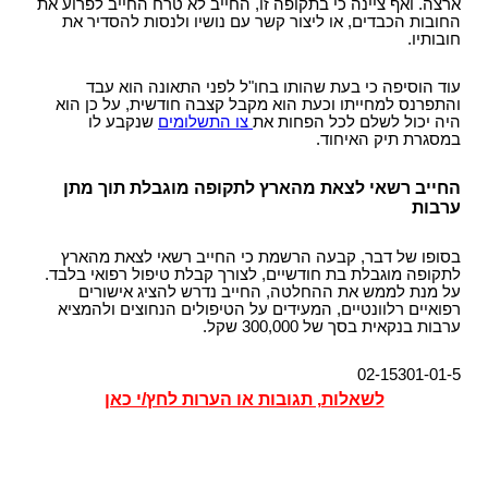
ארצה. ואף ציינה כי בתקופה זו, החייב לא טרח החייב לפרוע את
החובות הכבדים, או ליצור קשר עם נושיו ולנסות להסדיר את
חובותיו.
עוד הוסיפה כי בעת שהותו בחו"ל לפני התאונה הוא עבד
והתפרנס למחייתו וכעת הוא מקבל קצבה חודשית, על כן הוא
היה יכול לשלם לכל הפחות את
צו התשלומים
שנקבע לו
במסגרת תיק האיחוד.
החייב רשאי לצאת מהארץ לתקופה מוגבלת תוך מתן
ערבות
בסופו של דבר, קבעה הרשמת כי החייב רשאי לצאת מהארץ
לתקופה מוגבלת בת חודשיים, לצורך קבלת טיפול רפואי בלבד.
על מנת לממש את ההחלטה, החייב נדרש להציג אישורים
רפואיים רלוונטיים, המעידים על הטיפולים הנחוצים ולהמציא
ערבות בנקאית בסך של 300,000 שקל.
02-15301-01-5
לשאלות, תגובות או הערות לחץ/י כאן