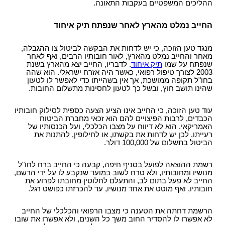
ההליכים המשפטיים בעקבות התאונה.
החייב נמלט מהארץ לאחר שנפתח תיק איחוד
מנגד טען הזוכה, כי יש לדחות את הבקשה לביטול צו ההגבלה,
מאחר והחייב נמלט מהארץ, לאור חובותיו הרבים, ואף לאחר
שנפתח על שמו
תיק איחוד
. לדבריו, החייב יצא מהארץ בשנת
2003 לצורך טיפול רפואי, כאשר היה אזרח ישראלי. הוא שהה
בחו"ל תקופה ממושכת, אך אין בשהייתו כדי לאפשר לו לטעון
שהינו תושב חוץ, ובשל כך לטעון לחסינות מתשלום החובות.
עוד טען הזוכה, כי החייב אינו הציע הצעה כספית לסילוק חובותיו
הכבדים, לרבות הפיצויים להם הוא זכאי מחברת הביטוח
האמריקאי. הוא לא דיווח על מצבו הכלכלי, ועל הכנסותיו של
רעייתו. לכן יש לדחות את בקשתו, או לחילופין, להתנות את
הביטול בתשלום של 100,000 דולר.
רשמת ההוצאה לפועל בסניף חיפה, קבעה כי החייב ברח לחו"ל
מנושיו ומחובותיו, ולא טרח לשוב במועד שנקבע לו על ידי הרשם,
החייב לא פעל בתום לב, והתעלם לחלוטין מחובתו לפרוע את
חובותיו, ואף מוטט את אחד מנושיו, עד להכרזתו כפושט רגל.
הרשמת דחתה את הטענה כי מצבו הרפואי והכלכלי של החייב
לא אפשרו לו להסדיר החוב משך כל השנים, ולא אפשרו את שובו