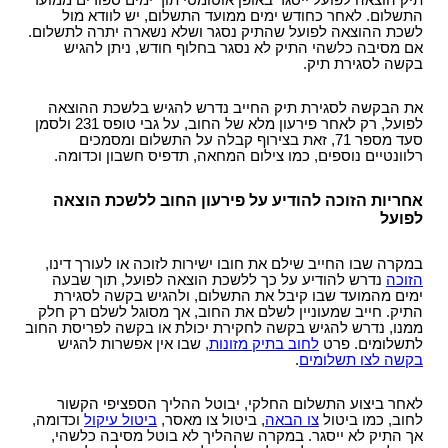
תיק הוצאה לפועל ייסגר באופן אוטומטי תוך ימים ספורים ממועד
התשלום. לאחר כחודש ימים ממועד התשלום, יש לוודא מול
לשכת ההוצאה לפועל שהתיק נסגר ושלא נשארה יתרה לתשלום.
אם מסיבה כלשהי התיק לא נסגר בחלוף חודש, ניתן להגיש
בקשה לסגירת תיק.
את הבקשה לסגירת תיק החייב נדרש להגיש בלשכת ההוצאה
לפועל, רק לאחר פירעון מלא של החוב, על גבי טופס 231 ולסמן
סעד מספר 71, זאת בצירוף קבלה על התשלום ומסמכים
רלוונטיים נוספים, כמו צילום המחאה, תדפיס חשבון וכדומה.
אחריות הזוכה להודיע על פירעון החוב ללשכת הוצאה
לפועל
במקרה שבו החייב שילם את חובו ישירות לזוכה או לעורך דינו,
הזוכה
נדרש להודיע על כך ללשכת הוצאה לפועל, תוך שבעה
ימים מהמועד שבו קיבל את התשלום, ולהגיש בקשה לסגירת
התיק. חייב שמעוניין לשלם את החוב, אך מסוגל לשלם רק חלק
ממנו, נדרש להגיש בקשה לחקירת יכולת או בקשה לפריסת החוב
לתשלומים. פרט
לחוב בתיק מזונות
, שבו אין אפשרות להגיש
בקשה לצו תשלומים
.
לאחר ביצוע התשלום החלקי, יבוטל ההליך הספציפי הקשור
לחוב, כמו ביטול
צו הבאה
, ביטול צו מאסר,
ביטול עיקול
וכדומה,
אך התיק לא ייסגר. במקרה שההליך לא בוטל מסיבה כלשהי,