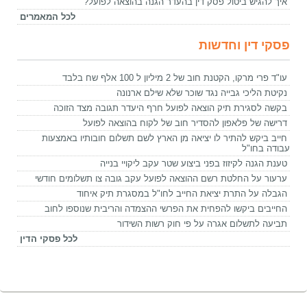
איך להגיש ביטול פסק דין בהעדר הגנה בהוצאה לפועל?
לכל המאמרים
פסקי דין וחדשות
עו"ד פרי מרקו, הקטנת חוב של 2 מיליון ל 100 אלף שח בלבד
נקיטת הליכי גבייה נגד שוכר שלא שילם ארנונה
בקשה לסגירת תיק הוצאה לפועל חרף היעדר תגובה מצד הזוכה
דרישה של פלאפון להסדיר חוב של לקוח בהוצאה לפועל
חייב ביקש להתיר לו יציאה מן הארץ לשם תשלום חובותיו באמצעות
עבודה בחו"ל
טענת הגנה לקיזוז בפני ביצוע שטר עקב ליקויי בנייה
ערעור על החלטת רשם ההוצאה לפועל עקב גובה צו תשלומים חודשי
הגבלה על התרת יציאת החייב לחו"ל במסגרת תיק איחוד
החייבים ביקשו להפחית את הפרשי ההצמדה והריבית שנוספו לחוב
תביעה לתשלום אגרה על פי חוק רשות השידור
לכל פסקי הדין