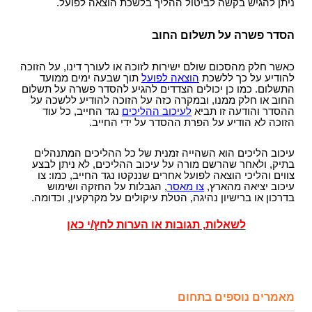
ניתן להגיש בקשה לביטול ההליך בלשכת הוצאה לפועל.
הסדר פשרה על תשלום החוב
כאשר חלק מהסכום שולם ישירות לזוכה או לעורך דינו, על הזוכה
להודיע על כך ללשכת
הוצאה לפועל
תוך שבעה ימים ממועד
התשלום. כמו כן יכולים הצדדים להגיע להסדר פשרה על תשלום
החוב או חלק ממנו, ובמקרה כזה על הזוכה להודיע ללשכה על
ההסדר והודעה זו תביא
לעיכוב ההליכים
נגד החייב, כל עוד
הזוכה לא הודיע על הפרת ההסדר על ידי החייב.
עיכוב הליכים הוא השהייה זמנית של כל ההליכים המתנהלים
בתיק, ולאחר שהרשם מורה על עיכוב ההליכים, לא ניתן לבצע
צווים והליכי הוצאה לפועל אחרים שננקטו נגד החייב, כמו: צו
עיכוב יציאה מהארץ,
צו מאסר
, הגבלות על החזקה ושימוש
בדרכון או ברישיון נהיגה, הטלת עיקולים על מקרקעין, וכדומה.
לשאלות, תגובות או הערות לחץ/י כאן
מאמרים נוספים בתחום