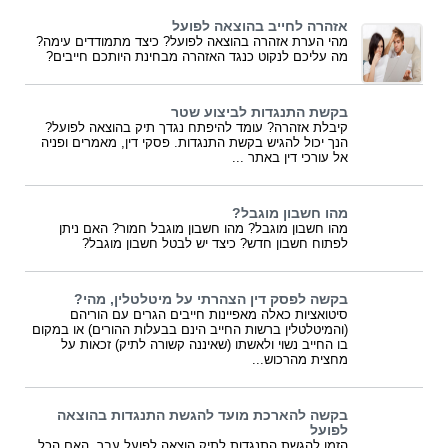
אזהרה לחייב בהוצאה לפועל
מהי הערת אזהרה בהוצאה לפועל? כיצד מתמודדים עימה?
מה עליכם לנקוט כנגד האזהרה מבחינת היותכם חייבים?
בקשת התנגדות לביצוע שטר
קיבלת אזהרה? עומד להיפתח נגדך תיק בהוצאה לפועל?
הנך יכול להגיש בקשת התנגדות. פסקי דין, מאמרים ופניה
אל עורכי דין באתר ...
מהו חשבון מוגבל?
מהו חשבון מוגבל? מהו חשבון מוגבל חמור? האם ניתן
לפתוח חשבון חדש? כיצד יש לבטל חשבון מוגבל?
בקשה לפסק דין הצהרתי על מיטלטלין, מהי?
סיטואציות כאלה מאפיינות חייבים הגרים עם הוריהם
(והמיטלטלין ברשות החייב הינם בבעלות ההורים) או במקום
בו החייב נשוי ולאשתו (שאיננה קשורה לתיק) זכאות על
מחצית מהרכוש...
בקשה להארכת מועד להגשת התנגדות בהוצאה
לפועל
הזמן להגשת התנגדות לתיק הוצאה לפועל עבר. האם הכל